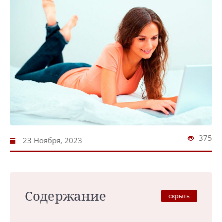
375
23 Ноября, 2023
Содержание
скрыть