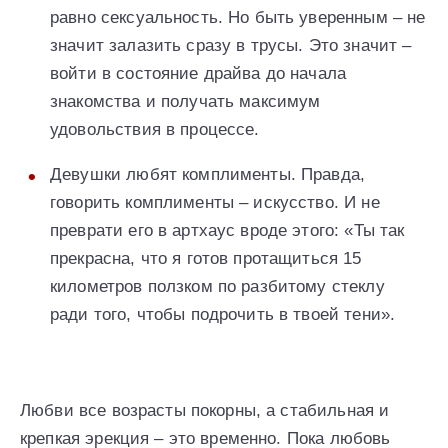
равно сексуальность. Но быть уверенным – не
значит залазить сразу в трусы. Это значит –
войти в состояние драйва до начала
знакомства и получать максимум
удовольствия в процессе.
Девушки любят комплименты. Правда,
говорить комплименты – искусство. И не
преврати его в артхаус вроде этого: «Ты так
прекрасна, что я готов протащиться 15
километров ползком по разбитому стеклу
ради того, чтобы подрочить в твоей тени».
Любви все возрасты покорны, а стабильная и
крепкая эрекция – это временно. Пока любовь