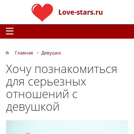
Love-stars.ru
Главная
Девушки
Хочу познакомиться
для серьезных
отношений с
девушкой