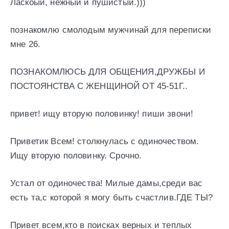
Ласкоый, нежный и пушистый.)))
познакомлю смолодым мужчинай для переписки
мне 26.
ПОЗНАКОМЛЮСЬ ДЛЯ ОБЩЕНИЯ,ДРУЖБЫ И
ПОСТОЯНСТВА С ЖЕНЩИНОЙ ОТ 45-51Г..
привет! ищу вторую половинку! пиши звони!
Приветик Всем! столкнулась с одиночеством.
Ищу вторую половинку. Срочно.
Устал от одиночества! Милые дамы,среди вас
есть та,с которой я могу быть счастлив.ГДЕ ТЫ?
Привет всем,кто в поисках верных и теплых