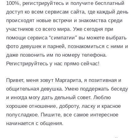
100%, регистрируйтесь и получите бесплатный
доступ ко всем сервисам сайта, где каждый день
происходят новые встречи и знакомства среди
участников со всего мира. Уже сегодня при
помощи сервиса “симпатии” вы можете выбрать
фото девушек и парней, познакомиться с ними и
даже позвонить им по номеру телефона.
Регистрируйтесь у нас прямо сейчас!
Привет, меня зовут Маргарита, я позитивная и
общительная девушка. Умею поддержать беседу
и иногда могу дать дельный совет. Люблю
хорошее отношение, доброту, ласку и красное
полусладкое. Пишите, все самое интересное
начинается с общения.