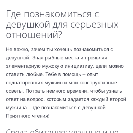
Где познакомиться с
девушкой для серьезных
отношений?
Не важно, зачем ты хочешь познакомиться с
девушкой. Зная рыбные места и проявляя
элементарную мужскую инициативу, цели можно
ставить любые. Тебе в помощь – опыт
поднаторевших мужчин и мои конструктивные
советы. Потрать немного времени, чтобы узнать
ответ на вопрос, которым задается каждый второй
мужчина – где познакомиться с девушкой.
Приятного чтения!
Среда обитания: удачные и не