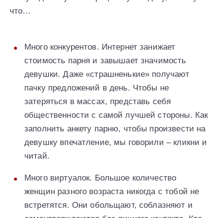
что…
Много конкурентов. Интернет занижает
стоимость парня и завышает значимость
девушки. Даже «страшненькие» получают
пачку предложений в день. Чтобы не
затеряться в массах, представь себя
общественности с самой лучшей стороны. Как
заполнить анкету парню, чтобы произвести на
девушку впечатление, мы говорили – кликни и
читай.
Много виртуалок. Большое количество
женщин разного возраста никогда с тобой не
встретятся. Они обольщают, соблазняют и