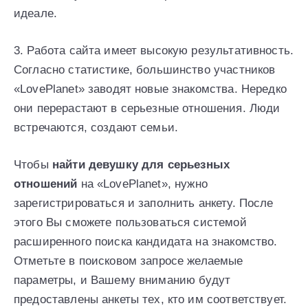
идеале.
3. Работа сайта имеет высокую результативность.
Согласно статистике, большинство участников
«LovePlanet» заводят новые знакомства. Нередко
они перерастают в серьезные отношения. Люди
встречаются, создают семьи.
Чтобы
найти девушку для серьезных
отношений
на «LovePlanet», нужно
зарегистрироваться и заполнить анкету. После
этого Вы сможете пользоваться системой
расширенного поиска кандидата на знакомство.
Отметьте в поисковом запросе желаемые
параметры, и Вашему вниманию будут
предоставлены анкеты тех, кто им соответствует.