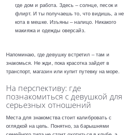
где дом и работа. Здесь – солнце, песок и
флирт. И ты получаешь то, что видишь, а не
кота в мешке. Изъяны – налицо. Никакого
макияжа и одежды оверсайз.
Напоминаю, где девушку встретил – там и
знакомься. Не жди, пока красотка зайдет в
транспорт, магазин или купит путевку на море.
На перспективу: где
познакомиться с девушкой для
серьезных отношений
Места для знакомства стоит калибровать с
оглядкой на цель. Понятно, за барышнями
семейного типа не стоит охотиться в клубе, а