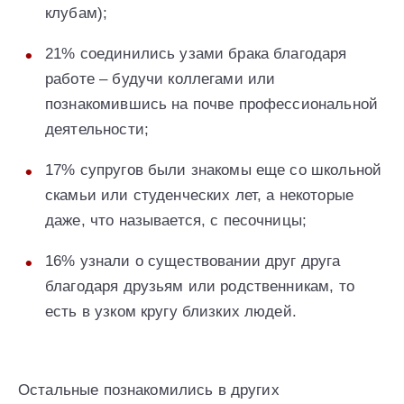
клубам);
21% соединились узами брака благодаря
работе – будучи коллегами или
познакомившись на почве профессиональной
деятельности;
17% супругов были знакомы еще со школьной
скамьи или студенческих лет, а некоторые
даже, что называется, с песочницы;
16% узнали о существовании друг друга
благодаря друзьям или родственникам, то
есть в узком кругу близких людей.
Остальные познакомились в других