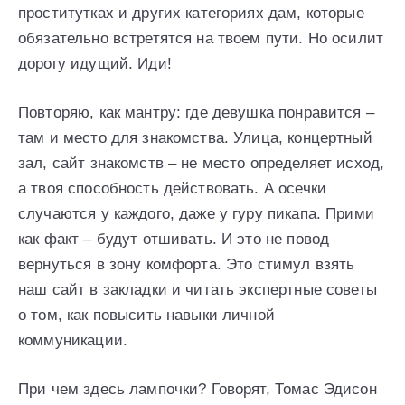
проститутках и других категориях дам, которые
обязательно встретятся на твоем пути. Но осилит
дорогу идущий. Иди!
Повторяю, как мантру: где девушка понравится –
там и место для знакомства. Улица, концертный
зал, сайт знакомств – не место определяет исход,
а твоя способность действовать. А осечки
случаются у каждого, даже у гуру пикапа. Прими
как факт – будут отшивать. И это не повод
вернуться в зону комфорта. Это стимул взять
наш сайт в закладки и читать экспертные советы
о том, как повысить навыки личной
коммуникации.
При чем здесь лампочки? Говорят, Томас Эдисон