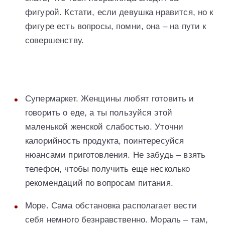
фигурой. Кстати, если девушка нравится, но к
фигуре есть вопросы, помни, она – на пути к
совершенству.
Супермаркет. Женщины любят готовить и
говорить о еде, а ты пользуйся этой
маленькой женской слабостью. Уточни
калорийность продукта, поинтересуйся
нюансами приготовления. Не забудь – взять
телефон, чтобы получить еще несколько
рекомендаций по вопросам питания.
Море. Сама обстановка располагает вести
себя немного безнравственно. Мораль – там,