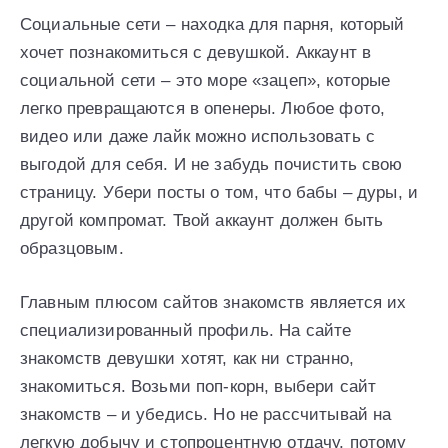
Социальные сети – находка для парня, который
хочет познакомиться с девушкой. Аккаунт в
социальной сети – это море «зацеп», которые
легко превращаются в опенеры. Любое фото,
видео или даже лайк можно использовать с
выгодой для себя. И не забудь почистить свою
страницу. Убери посты о том, что бабы – дуры, и
другой компромат. Твой аккаунт должен быть
образцовым.
Главным плюсом сайтов знакомств является их
специализированный профиль. На сайте
знакомств девушки хотят, как ни странно,
знакомиться. Возьми поп-корн, выбери сайт
знакомств – и убедись. Но не рассчитывай на
легкую добычу и стопроцентную отдачу, потому