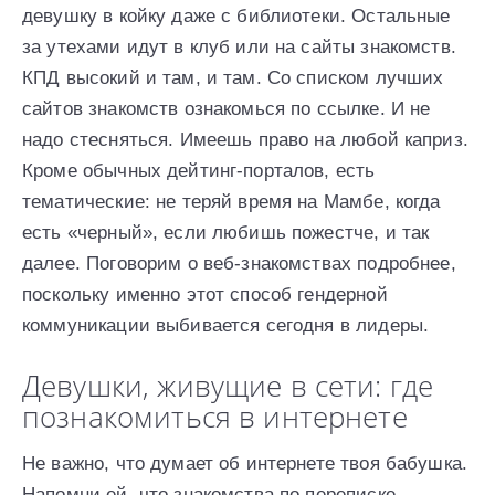
девушку в койку даже с библиотеки. Остальные
за утехами идут в клуб или на сайты знакомств.
КПД высокий и там, и там. Со списком лучших
сайтов знакомств ознакомься по ссылке. И не
надо стесняться. Имеешь право на любой каприз.
Кроме обычных дейтинг-порталов, есть
тематические: не теряй время на Мамбе, когда
есть «черный», если любишь пожестче, и так
далее. Поговорим о веб-знакомствах подробнее,
поскольку именно этот способ гендерной
коммуникации выбивается сегодня в лидеры.
Девушки, живущие в сети: где
познакомиться в интернете
Не важно, что думает об интернете твоя бабушка.
Напомни ей, что знакомства по переписке