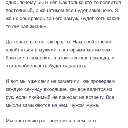
одна, почему бы и нет. Как только кто-то появится
постоянный, с женатиком все будет закончено. Я
же не собираюсь за него замуж, будет хоть какая-
то личная жизнь».
Да только все не так просто. Нам свойственно
влюбляться в мужчин, с которыми мы имеем
близкие отношения, в этом-женская природа, и
эта влюбленность будет нарастать.
И вот мы уже сами не заметили, как проверяем
каждую секунду входящие, как все валится из
рук, если любимый не приехал на встречу. Все
мысли замыкаются на нем, чужом муже.
Мы настолько растворяемся в нем, что