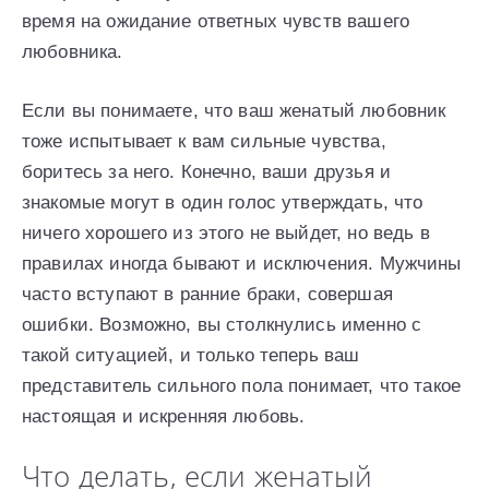
время на ожидание ответных чувств вашего
любовника.
Если вы понимаете, что ваш женатый любовник
тоже испытывает к вам сильные чувства,
боритесь за него. Конечно, ваши друзья и
знакомые могут в один голос утверждать, что
ничего хорошего из этого не выйдет, но ведь в
правилах иногда бывают и исключения. Мужчины
часто вступают в ранние браки, совершая
ошибки. Возможно, вы столкнулись именно с
такой ситуацией, и только теперь ваш
представитель сильного пола понимает, что такое
настоящая и искренняя любовь.
Что делать, если женатый