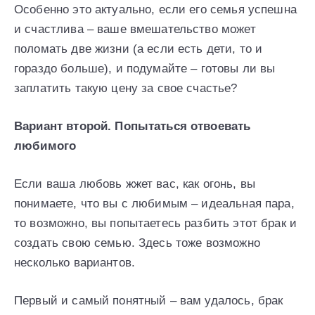
Особенно это актуально, если его семья успешна
и счастлива – ваше вмешательство может
поломать две жизни (а если есть дети, то и
гораздо больше), и подумайте – готовы ли вы
заплатить такую цену за свое счастье?
Вариант второй. Попытаться отвоевать
любимого
Если ваша любовь жжет вас, как огонь, вы
понимаете, что вы с любимым – идеальная пара,
то возможно, вы попытаетесь разбить этот брак и
создать свою семью. Здесь тоже возможно
несколько вариантов.
Первый и самый понятный – вам удалось, брак