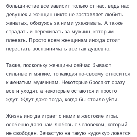
большинстве все зависит только от нас, ведь нас
девушек и женщин никто не заставляет любить
женатых, обязуясь за ними ухаживать. А также
страдать и переживать за мужчин, которым
плевать. Просто всем женщинам иногда стоит
перестать воспринимать все так душевно.
Также, поскольку женщины сейчас бывают
сильные и мягкие, то каждая по-своему относится
к женатым мужчинам. Некоторые бросают сразу
все и уходят, а некоторые остаются и просто
ждут. Ждут даже тогда, когда бы стоило уйти.
Жизнь иногда играет с нами в жестокие игры,
особенно даря нам любовь с человеком, который
не свободен. Зачастую на такую «удочку» ловятся