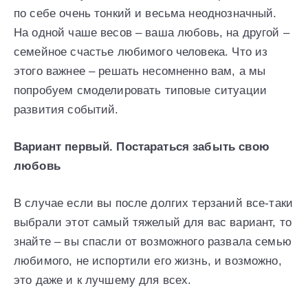
по себе очень тонкий и весьма неоднозначный.
На одной чаше весов – ваша любовь, на другой –
семейное счастье любимого человека. Что из
этого важнее – решать несомненно вам, а мы
попробуем смоделировать типовые ситуации
развития событий.
Вариант первый. Постараться забыть свою
любовь
В случае если вы после долгих терзаний все-таки
выбрали этот самый тяжелый для вас вариант, то
знайте – вы спасли от возможного развала семью
любимого, не испортили его жизнь, и возможно,
это даже и к лучшему для всех.