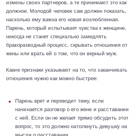
измены своих партнеров, а те принимают это как
должное. Молодой человек сам должен показать,
насколько ему важна его новая возлюбленная.
Парень, который испытывает чувства к женщине,
никогда не станет специально замедлять
бракоразводный процесс, скрывать отношения от
жены или врать ей о том, что он верный муж.
Какие признаки указывают на то, что заканчивать
отношения нужно как можно быстрее:
Парень врет и переводит тему, если
начинается разговор о его жене и расставании
с ней. Если он не желает прямо обсудить этот
вопрос, то это должно натолкнуть девушку на
мысли о расставании.