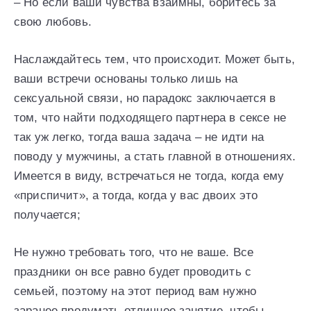
– Но если ваши чувства взаимны, боритесь за
свою любовь.
Наслаждайтесь тем, что происходит. Может быть,
ваши встречи основаны только лишь на
сексуальной связи, но парадокс заключается в
том, что найти подходящего партнера в сексе не
так уж легко, тогда ваша задача – не идти на
поводу у мужчины, а стать главной в отношениях.
Имеется в виду, встречаться не тогда, когда ему
«приспичит», а тогда, когда у вас двоих это
получается;
Не нужно требовать того, что не ваше. Все
праздники он все равно будет проводить с
семьей, поэтому на этот период вам нужно
заранее продумать отличное занятие, чтобы