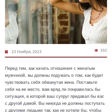
392
23 Ноября, 2023
Перед тем, как начать отношения с женатым
мужчиной, вы должны подумать о том, как будет
чувствовать себя обманутая жена. Поставьте
себя на ее место, вам вряд ли понравилась бы
ситуация, в которой ваш супруг предавал бы вас
с другой дамой. Вы никогда не должны поступать
с другими людьми так, как не хотели бы, чтобы