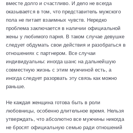
вместе долго и счастливо. И дело не всегда
оказывается в том, что представитель мужского
пола не питает взаимных чувств. Нередко
проблема заключается в наличии официальной
жены у любимого парня. В таком случае девушке
следует обдумать свои действия и разобраться в
отношениях с партнером. Все случаи
индивидуальны: иногда шанс на дальнейшую
совместную жизнь с этим мужчиной есть, а
иногда следует разорвать эту связь как можно
раньше.
Не каждая женщина готова быть в роли
любовницы, особенно длительное время. Нельзя
утверждать, что абсолютно все мужчины никогда
не бросят официальную семью ради отношений