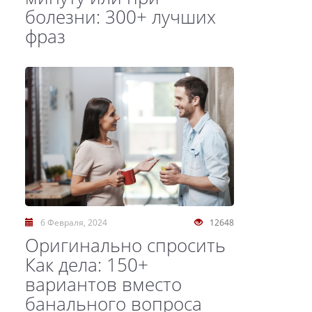
болезни: 300+ лучших
фраз
6 Февраля, 2024
12648
Оригинально спросить
Как дела: 150+
вариантов вместо
банального вопроса