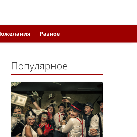
Пожелания
Разное
Популярное