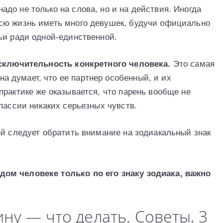
до не только на слова, но и на действия. Иногда
сю жизнь иметь много девушек, будучи официально
ьи ради одной-единственной.
исключительность конкретного человека
.
Это самая
 думает, что ее партнер особенный, и их
рактике же оказывается, что парень вообще не
пассии никаких серьезных чувств.
ей следует обратить внимание на зодиакальный знак
ом человеке только по его знаку зодиака, важно
у — что делать. Советы, 3