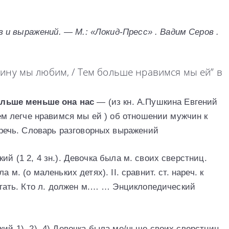
и выражений. — М.: «Локид-Пресс» . Вадим Серов .
ину мы любим, / Тем больше нравимся мы ей” в
льше меньше она нас
— (из кн. А.Пушкина Евгений
 легче нравимся мы ей ) об отношении мужчин к
ечь. Словарь разговорных выражений
ий (1 2, 4 зн.). Девочка была м. своих сверстниц.
 м. (о маленьких детях). II. сравнит. ст. нареч. к
бегать. Кто л. должен м.… … Энциклопедический
кий 1), 2), 4) Девочка была ме/ньше своих сверстниц.