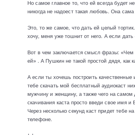
Но самое главное то, что ей всегда будет не
никогда не надоест такая любовь. Она сама
Это, то же самое, что дать ей целый тортик
хочу, меня уже тошнит от него. А если дат
Вот в чем заключается смысл фразы: «Че
ей» . А Пушкин не такой простой дядя, как 
А если ты хочешь построить качественные 
тебе скачать мой бесплатный аудиокаст ниж
мужчину и женщину, а также чего на самом 
скачивания каста просто введи свое имя и 
Через несколько секунд каст придет тебе н
телефоне.