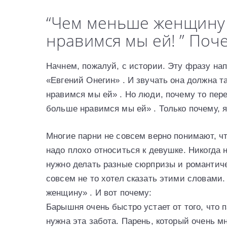
“Чем меньше женщину 
нравимся мы ей! ” Поче
Начнем, пожалуй, с истории. Эту фразу на
«Евгений Онегин» . И звучать она должна 
нравимся мы ей» . Но люди, почему то пе
больше нравимся мы ей» . Только почему, я 
Многие парни не совсем верно понимают, чт
надо плохо относиться к девушке. Никогда 
нужно делать разные сюрпризы и романтичес
совсем не то хотел сказать этими словами
женщину» . И вот почему:
Барышня очень быстро устает от того, что п
нужна эта забота. Парень, который очень м