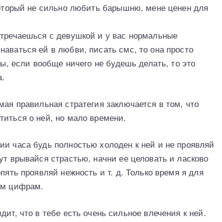
 который не сильно любить барышню, мене ценен для
стречаешься с девушкой и у вас нормальные
аваться ей в любви, писать смс, то она просто
ны, если вообще ничего не будешь делать, то это
а.
мая правильная стратегия заключается в том, что
титься о ней, но мало времени.
ии часа будь полностью холоден к ней и не проявляй
ут врывайся страстью, начни ее целовать и ласково
пять проявляй нежность и т. д. Только время я для
им цифрам.
ит, что в тебе есть очень сильное влечения к ней.