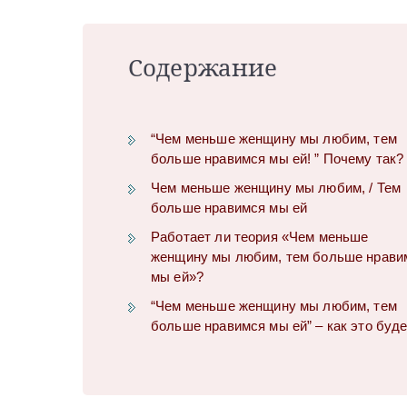
Содержание
“Чем меньше женщину мы любим, тем
больше нравимся мы ей! ” Почему так?
Чем меньше женщину мы любим, / Тем
больше нравимся мы ей
Работает ли теория «Чем меньше
женщину мы любим, тем больше нрави
мы ей»?
“Чем меньше женщину мы любим, тем
больше нравимся мы ей” – как это буд