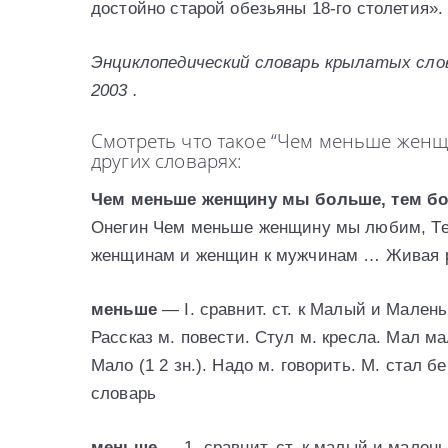
достойно старой обезьяны 18-го столетия».
Энциклопедический словарь крылатых слов 
2003 .
Смотреть что такое “Чем меньше женщ
других словарях:
Чем меньше женщину мы больше, тем бо
Онегин Чем меньше женщину мы любим, Тем
женщинам и женщин к мужчинам … Живая р
меньше
— I. сравнит. ст. к Малый и Маленьк
Рассказ м. повести. Стул м. кресла. Мал мала
Мало (1 2 зн.). Надо м. говорить. М. стал 
словарь
меньше
— 1. сравнит. ст. к малый и малень