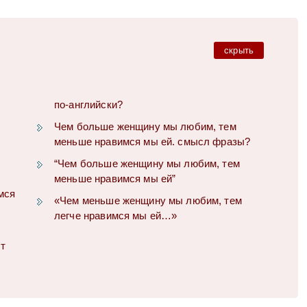
скрыть
по-английски?
Чем больше женщину мы любим, тем
меньше нравимся мы ей. смысл фразы?
“Чем больше женщину мы любим, тем
меньше нравимся мы ей”
мся
«Чем меньше женщину мы любим, тем
легче нравимся мы ей…»
ет