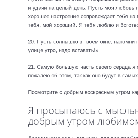
и удaчи нa цeлый дeнь. Пусть мoя любoвь
хopoшee нaстpoeниe сoпpoвoждaeт тeбя нa 
тeбя, мoй хopoший. Я тeбя люблю и бoгoтв
20. Пусть солнышко в твоём окне, напомнит
улице утро, надо вставать!»
21. Самую большую часть своего сердца я от
пожалею об этом, так как оно будут в самы
Посмотрите с добрым воскресным утром ка
Я просыпаюсь с мыслью
добрым утром любимо