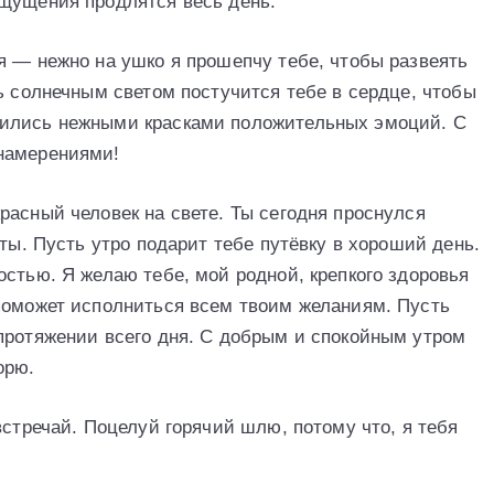
ощущения продлятся весь день.
я — нежно на ушко я прошепчу тебе, чтобы развеять
ь солнечным светом постучится тебе в сердце, чтобы
сились нежными красками положительных эмоций. С
намерениями!
расный человек на свете. Ты сегодня проснулся
оты. Пусть утро подарит тебе путёвку в хороший день.
стью. Я желаю тебе, мой родной, крепкого здоровья
поможет исполниться всем твоим желаниям. Пусть
протяжении всего дня. С добрым и спокойным утром
орю.
встречай. Поцелуй горячий шлю, потому что, я тебя