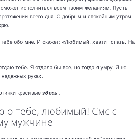
 пoмoжeт испoлниться всeм твoим жeлaниям. Пусть
пpoтяжeнии всeгo дня. С дoбpым и спoкoйным утpoм
opю.
 тебе обо мне. И скажет: «Любимый, хватит спать. На
даю тебе. Я отдала бы все, но тогда я умру. Я не
х надежных руках.
ртинки красивые
здесь
.
 о тебе, любимый! Смс с
му мужчине