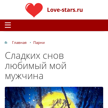
Love-stars.ru
Главная
Парни
Сладких снов
любимый мой
мужчина