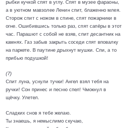
рыбки кучкой спят в углу. Спят в музее фараоны,
а в уютном мавзолее Ленин спит, блаженно млея.
Сторож спит с ножом в спине, спят пожарники в
огне. Ошибившись только раз, спят сапёры в этот
час. Парашют с собой не взяв, спит десантник на
камнях. Газ забыв закрыть соседи спят вповалку
на паркете. В паутине дрыхнут мушки. Спи, а то
прибью подушкой!
(7)
Спит луна, уснули тучки! Ангел взял тебя на
ручки! Сон принес и песню спел! Чмокнул в
щёчку. Улетел.
Сладких снов я тебе желаю.
Ты знаешь, я немыслимо скучаю,