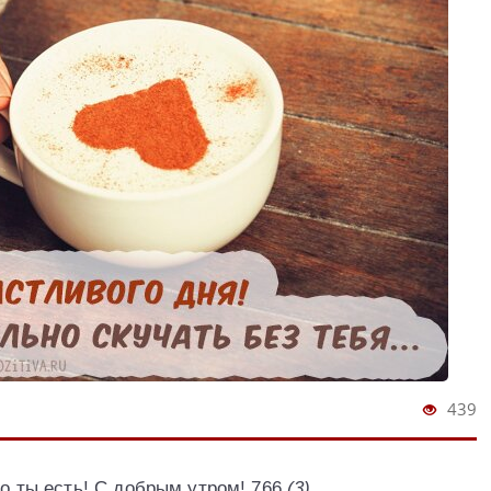
439
то ты есть! С добрым утром! 766
(3)