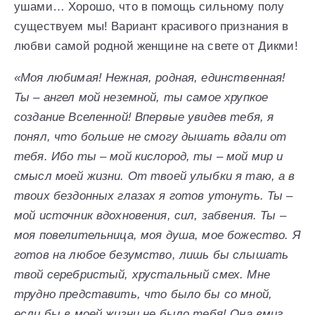
ушами… Хорошо, что в помощь сильному полу
существуем мы! Вариант красивого признания в
любви самой родной женщине на свете от Дикми!
«Моя любимая! Нежная, родная, единственная!
Ты – ангел мой неземной, ты самое хрупкое
создание Вселенной! Впервые увидев тебя, я
понял, что больше не смогу дышать вдали от
тебя. Ибо ты – мой кислород, ты – мой мир и
смысл моей жизни. От твоей улыбки я таю, а в
твоих бездонных глазах я готов утонуть. Ты –
мой источник вдохновения, сил, забвения. Ты –
моя повелительница, моя душа, мое божество. Я
готов на любое безумство, лишь бы слышать
твой серебристый, хрустальный смех. Мне
трудно представить, что было бы со мной,
если бы в моей жизни не было тебя! Она вмиг