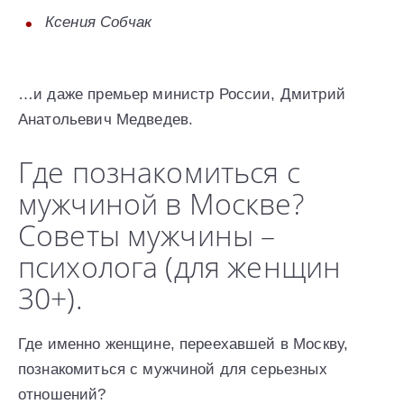
Ксения Собчак
…и даже премьер министр России, Дмитрий
Анатольевич Медведев.
Где познакомиться с
мужчиной в Москве?
Советы мужчины –
психолога (для женщин
30+).
Где именно женщине, переехавшей в Москву,
познакомиться с мужчиной для серьезных
отношений?