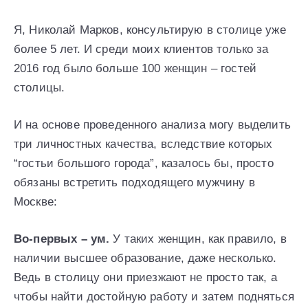
Я, Николай Марков, консультирую в столице уже
более 5 лет. И среди моих клиентов только за
2016 год было больше 100 женщин – гостей
столицы.
И на основе проведенного анализа могу выделить
три личностных качества, вследствие которых
“гостьи большого города”, казалось бы, просто
обязаны встретить подходящего мужчину в
Москве:
Во-первых – ум.
У таких женщин, как правило, в
наличии высшее образование, даже несколько.
Ведь в столицу они приезжают не просто так, а
чтобы найти достойную работу и затем подняться