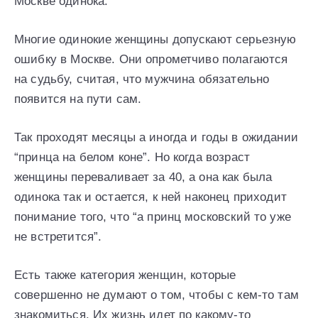
Москве одинока.
Многие одинокие женщины допускают серьезную
ошибку в Москве. Они опрометчиво полагаются
на судьбу, считая, что мужчина обязательно
появится на пути сам.
Так проходят месяцы а иногда и годы в ожидании
“принца на белом коне”. Но когда возраст
женщины переваливает за 40, а она как была
одинока так и остается, к ней наконец приходит
понимание того, что “а принц московский то уже
не встретится”.
Есть также категория женщин, которые
совершенно не думают о том, чтобы с кем-то там
знакомиться. Их жизнь идет по какому-то