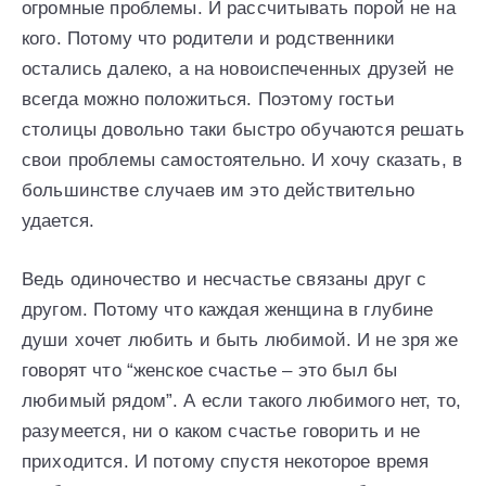
огромные проблемы. И рассчитывать порой не на
кого. Потому что родители и родственники
остались далеко, а на новоиспеченных друзей не
всегда можно положиться. Поэтому гостьи
столицы довольно таки быстро обучаются решать
свои проблемы самостоятельно. И хочу сказать, в
большинстве случаев им это действительно
удается.
Ведь одиночество и несчастье связаны друг с
другом. Потому что каждая женщина в глубине
души хочет любить и быть любимой. И не зря же
говорят что “женское счастье – это был бы
любимый рядом”. А если такого любимого нет, то,
разумеется, ни о каком счастье говорить и не
приходится. И потому спустя некоторое время