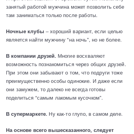
занятый работой мужчина может позволить себе
там заниматься только после работы.
Ночные клубы
– хороший вариант, если целью
является найти мужчину “на ночь”, но не более.
В компании друзей.
Многие восхваляют
возможность познакомиться через общих друзей.
При этом они забывают о том, что подруги тоже
преимущественно особы одинокие. И даже если
они замужем, то далеко не всегда готовы
поделиться “самым лакомым кусочком”.
В супермаркете.
Ну как-то глупо, в самом деле.
На основе всего вышесказанного, следует