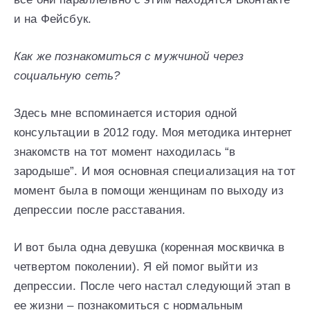
и на Фейсбук.
Как же познакомиться с мужчиной через
социальную сеть?
Здесь мне вспоминается история одной
консультации в 2012 году. Моя методика интернет
знакомств на тот момент находилась “в
зародыше”. И моя основная специализация на тот
момент была в помощи женщинам по выходу из
депрессии после расставания.
И вот была одна девушка (коренная москвичка в
четвертом поколении). Я ей помог выйти из
депрессии. После чего настал следующий этап в
ее жизни – познакомиться с нормальным