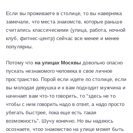
Если вы проживаете в столице, то вы наверняка
замечали, что места знакомств, которые раньше
считались классическими (улица, работа, ночной
клуб, фитнес-центр) сейчас все менее и менее
популярны.
Потому что
на улицах Москвы
довольно опасно
пускать незнакомого человека в свое личное
пространство. Порой если идете по столице, если
вы молодая девушка и к вам подходит мужчина и
начинает вам что-то говорить, то “здесь не то
чтобы с ним говорить надо в ответ, а надо просто
убегать быстрее, пока еще есть такая
возможность”. Шучу конечно. Но вы надеюсь
осознаете, чтоо знакомство на улице может быть