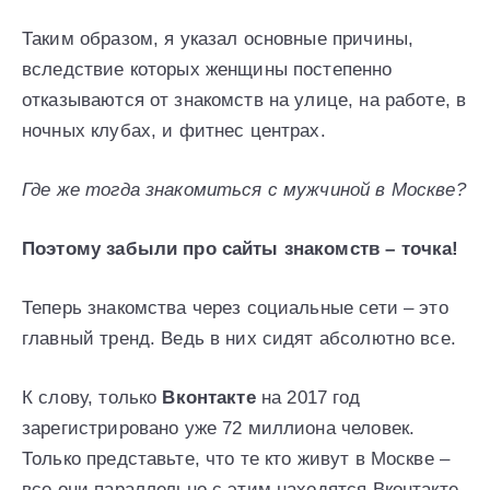
Таким образом, я указал основные причины,
вследствие которых женщины постепенно
отказываются от знакомств на улице, на работе, в
ночных клубах, и фитнес центрах.
Где же тогда знакомиться с мужчиной в Москве?
Поэтому забыли про сайты знакомств – точка!
Теперь знакомства через социальные сети – это
главный тренд. Ведь в них сидят абсолютно все.
К слову, только
Вконтакте
на 2017 год
зарегистрировано уже 72 миллиона человек.
Только представьте, что те кто живут в Москве –
все они параллельно с этим находятся Вконтакте