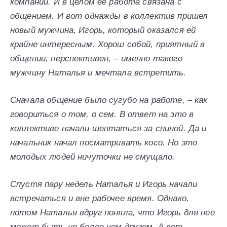
компании. И в целом ее работа связана с
общением. И вот однажды в коллектив пришел
новый мужчина, Игорь, который оказался ей
крайне интересным. Хорош собой, приятный в
общении, перспективен, – именно такого
мужчину Наталья и мечтала встретить.
Сначала общение было сугубо на работе, – как
говориться о том, о сем. В ответ на это в
коллективе начали шептаться за спиной. Да и
начальник начал посматривать косо. Но это
молодых людей ничуточки не смущало.
Спустя пару недель Наталья и Игорь начали
встречаться и вне рабочее время. Однако,
потом Наталья вдруг поняла, что Игорь для нее
может быть не более чем другом. А вот