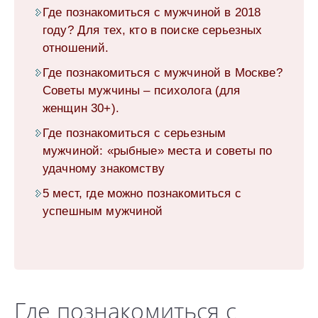
Где познакомиться c мужчиной в 2018
году? Для тех, кто в поиске серьезных
отношений.
Где познакомиться с мужчиной в Москве?
Советы мужчины – психолога (для
женщин 30+).
Где познакомиться с серьезным
мужчиной: «рыбные» места и советы по
удачному знакомству
5 мест, где можно познакомиться с
успешным мужчиной
Где познакомиться c