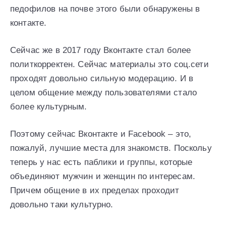
педофилов на почве этого были обнаружены в
контакте.
Сейчас же в 2017 году Вконтакте стал более
политкорректен. Сейчас материалы это соц.сети
проходят довольно сильную модерацию. И в
целом общение между пользователями стало
более культурным.
Поэтому сейчас Вконтакте и Facebook – это,
пожалуй, лучшие места для знакомств. Поскольу
теперь у нас есть паблики и группы, которые
объединяют мужчин и женщин по интересам.
Причем общение в их пределах проходит
довольно таки культурно.