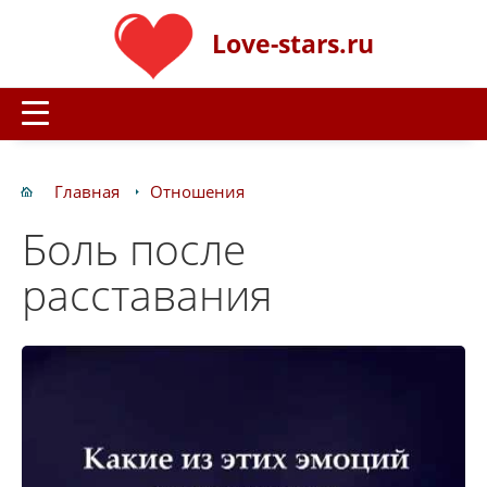
Love-stars.ru
Главная
Отношения
Боль после
расставания